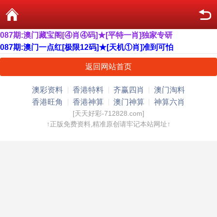
087期:澳门藏宝阁[④肖④码]★[平特一肖]独家专研
087期:澳门一点红[极限12码]★[天机①肖]准到可怕
返回网站首页
澳彩资料
香港特料
齐赢四肖
澳门淘料
香港旺角
香港神算
澳门神算
神算六肖
[天天好彩-712828.com]
↑正版免费资料,精准原创请牢记本站网址↑