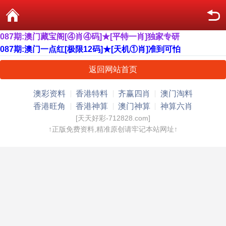
087期:澳门藏宝阁[④肖④码]★[平特一肖]独家专研
087期:澳门一点红[极限12码]★[天机①肖]准到可怕
返回网站首页
澳彩资料
香港特料
齐赢四肖
澳门淘料
香港旺角
香港神算
澳门神算
神算六肖
[天天好彩-712828.com]
↑正版免费资料,精准原创请牢记本站网址↑