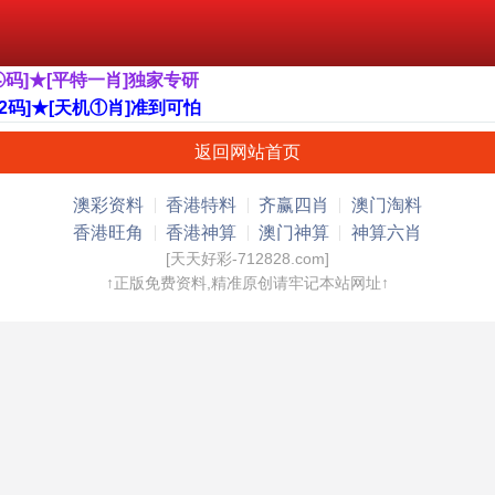
④码]★[平特一肖]独家专研
12码]★[天机①肖]准到可怕
返回网站首页
澳彩资料
香港特料
齐赢四肖
澳门淘料
香港旺角
香港神算
澳门神算
神算六肖
[天天好彩-712828.com]
↑正版免费资料,精准原创请牢记本站网址↑