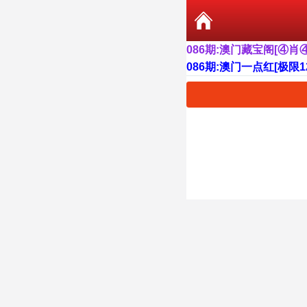
086期:澳门藏宝阁[④肖
086期:澳门一点红[极限