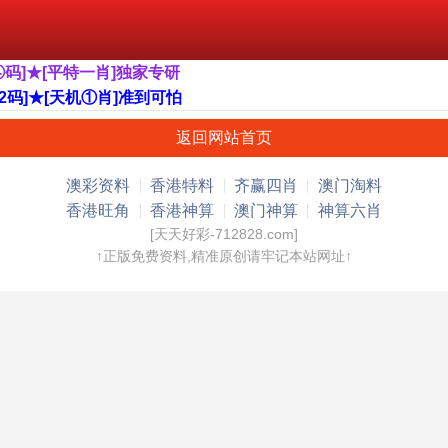
④码]★[平特一肖]独家专研
12码]★[天机①肖]准到可怕
返回网站首页
澳彩资料
香港特料
齐赢四肖
澳门淘料
香港旺角
香港神算
澳门神算
神算六肖
[天天好彩-712828.com]
↑正版免费资料,精准原创请牢记本站网址↑