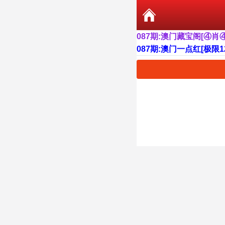
087期:澳门藏宝阁[④肖
087期:澳门一点红[极限