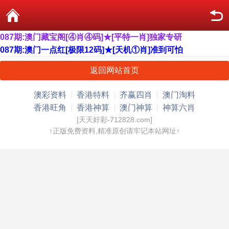
087期:澳门藏宝阁[④肖④码]★[平特一肖]独家专研
087期:澳门一点红[极限12码]★[天机①肖]准到可怕
返回网站首页
澳彩资料
香港特料
齐赢四肖
澳门淘料
香港旺角
香港神算
澳门神算
神算六肖
[天天好彩-712828.com]
↑正版免费资料,精准原创请牢记本站网址↑