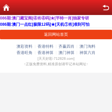
086期:澳门藏宝阁[④肖④码]★[平特一肖]独家专研
086期:澳门一点红[极限12码]★[天机①肖]准到可怕
返回网站首页
澳彩资料
香港特料
齐赢四肖
澳门淘料
香港旺角
香港神算
澳门神算
神算六肖
[天天好彩-712828.com]
↑正版免费资料,精准原创请牢记本站网址↑