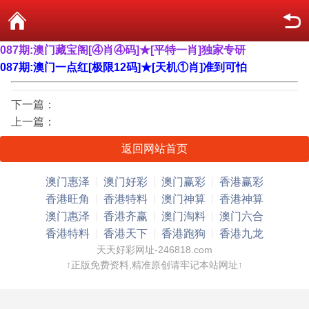
087期:澳门藏宝阁[④肖④码]★[平特一肖]独家专研
087期:澳门一点红[极限12码]★[天机①肖]准到可怕
下一篇：
上一篇：
返回网站首页
澳门惠泽
澳门好彩
澳门赢彩
香港赢彩
香港旺角
香港特料
澳门神算
香港神算
澳门惠泽
香港齐赢
澳门淘料
澳门六合
香港特料
香港天下
香港跑狗
香港九龙
天天好彩网址-246818.com
↑正版免费资料,精准原创请牢记本站网址↑