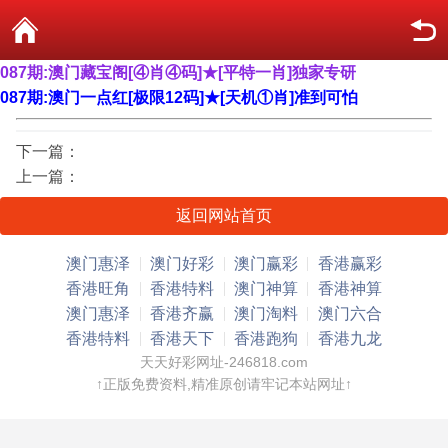
087期:澳门藏宝阁[④肖④码]★[平特一肖]独家专研
087期:澳门一点红[极限12码]★[天机①肖]准到可怕
下一篇：
上一篇：
返回网站首页
澳门惠泽
澳门好彩
澳门赢彩
香港赢彩
香港旺角
香港特料
澳门神算
香港神算
澳门惠泽
香港齐赢
澳门淘料
澳门六合
香港特料
香港天下
香港跑狗
香港九龙
天天好彩网址-246818.com
↑正版免费资料,精准原创请牢记本站网址↑