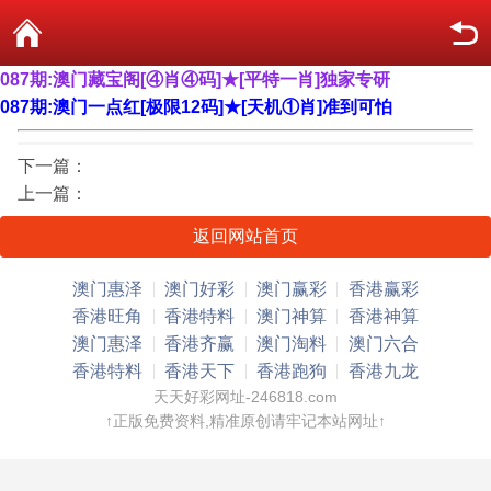
087期:澳门藏宝阁[④肖④码]★[平特一肖]独家专研
087期:澳门一点红[极限12码]★[天机①肖]准到可怕
下一篇：
上一篇：
返回网站首页
澳门惠泽
澳门好彩
澳门赢彩
香港赢彩
香港旺角
香港特料
澳门神算
香港神算
澳门惠泽
香港齐赢
澳门淘料
澳门六合
香港特料
香港天下
香港跑狗
香港九龙
天天好彩网址-246818.com
↑正版免费资料,精准原创请牢记本站网址↑